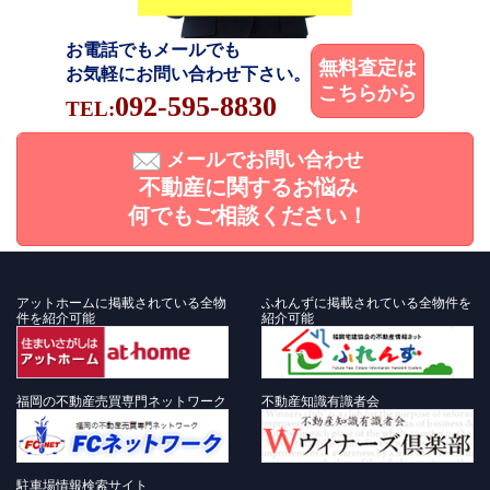
お電話でもメールでも
無料査定は
お気軽にお問い合わせ下さい。
こちらから
092-595-8830
TEL:
メールでお問い合わせ
不動産に関するお悩み
何でもご相談ください！
アットホームに掲載されている全物
ふれんずに掲載されている全物件を
件を紹介可能
紹介可能
福岡の不動産売買専門ネットワーク
不動産知識有識者会
駐車場情報検索サイト