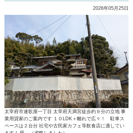
2026年05月25日
太宰府市連歌屋一丁目 太宰府天満宮徒歩約９分の立地 事
業用貸家のご案内です １０LDK＋離れで広々！ 駐車ス
ペースは２台分 社宅や古民家カフェ等飲食店に適してい
ます！ 民 ...（省略しました）