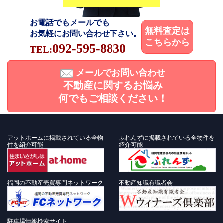
お電話でもメールでも
無料査定は
お気軽にお問い合わせ下さい。
こちらから
092-595-8830
TEL:
メールでお問い合わせ
不動産に関するお悩み
何でもご相談ください！
アットホームに掲載されている全物
ふれんずに掲載されている全物件を
件を紹介可能
紹介可能
福岡の不動産売買専門ネットワーク
不動産知識有識者会
駐車場情報検索サイト