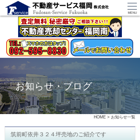
MENU
お知らせ・ブログ
HOME
>
お知らせ一覧
筑前町依井３２４坪売地のご紹介です