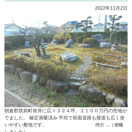
2022年11月2日
朝倉郡筑前町依井に広々３２４坪、２１００万円の売地が
でました。 確定測量済み 平坦で前面道路も接道も広く使
いやすい敷地です。 仲介 ...（省略
しました）