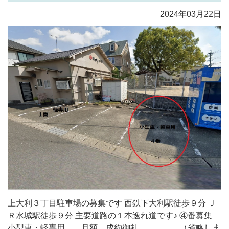
2024年03月22日
上大利３丁目駐車場の募集です 西鉄下大利駅徒歩９分 Ｊ
Ｒ水城駅徒歩９分 主要道路の１本逸れ道です♪ ④番募集
小型車・軽専用 月額 成約御礼 ...（省略しま