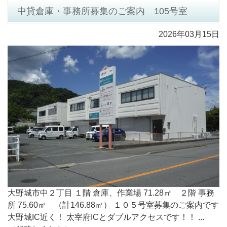
中貸倉庫・事務所募集のご案内 105号室
2026年03月15日
大野城市中２丁目 １階 倉庫、作業場 71.28㎡ ２階 事務
所 75.60㎡ （計146.88㎡） １０５号室募集のご案内です
大野城IC近く！ 太宰府ICとダブルアクセスです！！ ...