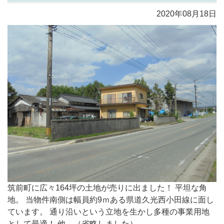
2020年08月18日
筑前町に広々164坪の土地が売りに出ました！ 平坦な角
地。 当物件南側は幅員約9ｍある県道久光西小田線に面し
ています。 通り沿いという立地を生かし多種の事業用地
として最適！ 他 ...（省略しました）