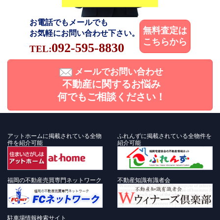
お電話でもメールでも
無料査定は
お気軽にお問い合わせ下さい。
こちらから
092-595-8830
TEL:
メールでお問い合わせ
不動産に関するお悩み
何でもご相談ください！
アットホームに掲載されている全物
ふれんずに掲載されている全物件を
件を紹介可能
紹介可能
福岡の不動産売買専門ネットワーク
不動産知識有識者会
駐車場情報検索サイト