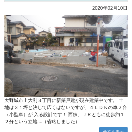
2020年02月10日
大野城市上大利３丁目に新築戸建が現在建築中です。 土
地は３１坪と決して広くはないですが、４ＬＤＫの車２台
（小型車）が 入る設計です！ 西鉄、ＪＲともに徒歩約１
２分という立地 ...（省略しました）
全文を表示