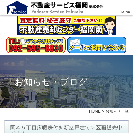
MENU
お知らせ・ブログ
HOME
>
お知らせ一覧
岡本５丁目床暖房付き新築戸建て２区画販売中