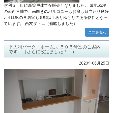
惣利５丁目に新築戸建てが販売となりました。 敷地65坪
の南西角地で、南向きのバルコニーもお庭も日当たり良好
♪ ４LDKの各居室も６帖以上ありゆとりのある物件となっ
ています。 西友ザ・ ...（省略しました）
全文を表示
下大利パーク・ホームズ ５０５号室のご案内
です！（さらに改定ました！！）
2020年06月25日