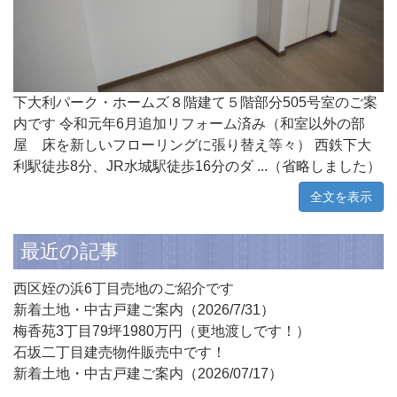
下大利パーク・ホームズ８階建て５階部分505号室のご案
内です 令和元年6月追加リフォーム済み（和室以外の部
屋 床を新しいフローリングに張り替え等々） 西鉄下大
利駅徒歩8分、JR水城駅徒歩16分のダ ...（省略しました）
全文を表示
最近の記事
西区姪の浜6丁目売地のご紹介です
新着土地・中古戸建ご案内（2026/7/31）
梅香苑3丁目79坪1980万円（更地渡しです！）
石坂二丁目建売物件販売中です！
新着土地・中古戸建ご案内（2026/07/17）