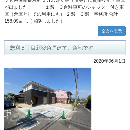
ＪＲ博多駅徒歩約６分の好立地（角地）に貸事務所・車庫
が出ました！ １階 ３台駐車可のシャッター付き車
庫（倉庫としての利用にも） ２階、３階 事務所 合計
158.09㎡ ...（省略しました）
全文を表示
惣利５丁目新築角戸建て、角地です！
2020年06月1日