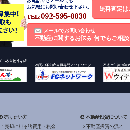
お電話でもメールでも
お気軽にお問い合わせ下さい。
無料査定は
092-595-8830
TEL:
メールでお問い合わせ
不動産に関するお悩み
何でもご相談
ている全物件を紹
福岡の不動産売買専門ネットワーク
不動産知識有識
売りたい方
不動産投資について
売却に掛る諸費用・税金
不動産投資の流れ