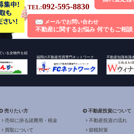
092-595-8830
TEL:
メールでお問い合わせ
不動産に関するお悩み
何でもご相談
ている全物件を紹
福岡の不動産売買専門ネットワーク
不動産知識有識
売りたい方
不動産投資について
売却に掛る諸費用・税金
不動産投資の流れ
買取について
節税対策