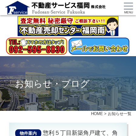
MENU
お知らせ・ブログ
HOME
>
お知らせ一覧
惣利５丁目新築角戸建て、角
物件案内